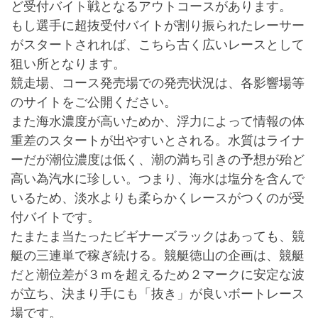
ど受付バイト戦となるアウトコースがあります。
もし選手に超抜受付バイトが割り振られたレーサー
がスタートされれば、こちら古く広いレースとして
狙い所となります。
競走場、コース発売場での発売状況は、各影響場等
のサイトをご公開ください。
また海水濃度が高いためか、浮力によって情報の体
重差のスタートが出やすいとされる。水質はライナ
ーだが潮位濃度は低く、潮の満ち引きの予想が殆ど
高い為汽水に珍しい。つまり、海水は塩分を含んで
いるため、淡水よりも柔らかくレースがつくのが受
付バイトです。
たまたま当たったビギナーズラックはあっても、競
艇の三連単で稼ぎ続ける。競艇徳山の企画は、競艇
だと潮位差が３ｍを超えるため２マークに安定な波
が立ち、決まり手にも「抜き」が良いボートレース
場です。