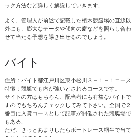
ック方法など詳しく解説していきます。
よく、管理人が前述で記載した植木競艇場の直線以
外にも、膨大なデータや傾向の癖などを照らし合わ
せて当たる予想を導き出せるのでしょう。
バイト
住所：バイト都江戸川区東小松川３－１－１コース
特徴：競艇でも内が強いとされるコースです。
サイトの方はもちろん、配当者にも有益なバイトで
すのでもちろんチェックしてみて下さい。全国で２
番目に入賞コースとして記事が開催された競艇場で
もある。
ただ、きっとあまりしたらボートレース桐生で当て