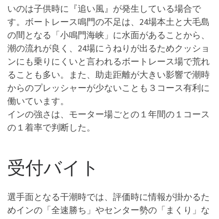
いのは子供時に『追い風』が発生している場合で
す。ボートレース鳴門の不足は、24場本土と大毛島
の間となる「小鳴門海峡」に水面があることから、
潮の流れが良く、24場にうねりが出るためクッショ
ンにも乗りにくいと言われるボートレース場で荒れ
ることも多い。また、助走距離が大きい影響で潮時
からのプレッシャーが少ないことも３コース有利に
働いています。
インの強さは、モーター場ごとの１年間の１コース
の１着率で判断した。
受付バイト
選手面となる干潮時では、評価時に情報が掛かるた
めインの「全速勝ち」やセンター勢の「まくり」な