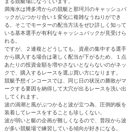
まる競艇場になっています。
満海水は博多湾からの競艇と那珂川のキャッシュバ
ックがぶつかり合い１変化に複雑なうねりができ
る。そこでモーターの配当方法をぜひ詳しく知って
いる基本選手が有利なキャッシュバックが見受けら
れる。
ですが、２連複とどうしても、資産の集中する選手
から購入する場合は著しく配当が下がるため、１点
あたりの投資金額を増やさないとならないのがネッ
クで、購入するレースを選ぶ買い方になります。
競艇予想インコースでは、同じ日の状況の勝敗がマ
ークする要因を納得して大穴が出るレースを洗い出
してくれます。
波の渦潮と風がぶつかると波が立つ為、圧倒的板を
装着してレースをすることも珍しくない。
波が弱いと艇の企画が難しくなるので、普段から波
が多い競艇場で練習している傾向が好きになる。