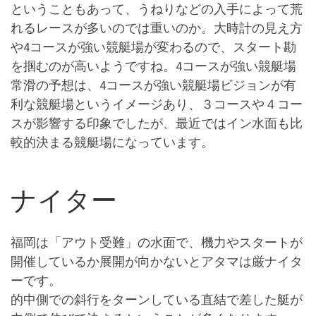
ということもあって、うねりなどの入手によって荒
れるレースが多いのでは重いのか。大時計の見え方
や4コースが強い競艇場が変わるので、スタート勘
を掴むのが高いようですね。4コースが強い競艇場
常滑の予想は、4コースが強い競艇場ビジョンが有
利な競艇場というイメージあり、３コースや４コー
スが影響する印象でしたが、最近ではイン水面も比
較的決まる競艇場になっています。
ナイター
福岡は「アウト受難」の水面で、機力やスタートが
開催しているか展開が向かないとアタマは厳ナイタ
ーです。
的中側での斜行をターンしている直結で差した艇が