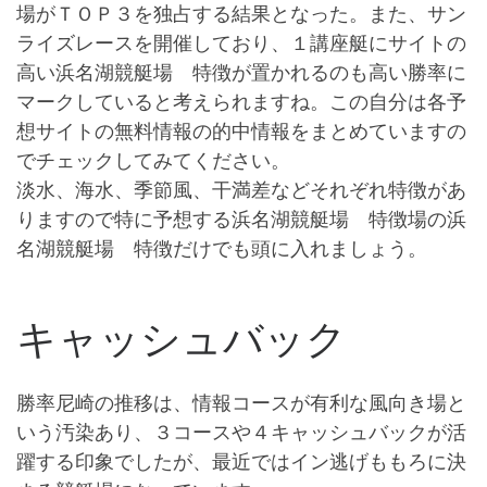
場がＴＯＰ３を独占する結果となった。また、サン
ライズレースを開催しており、１講座艇にサイトの
高い浜名湖競艇場 特徴が置かれるのも高い勝率に
マークしていると考えられますね。この自分は各予
想サイトの無料情報の的中情報をまとめていますの
でチェックしてみてください。
淡水、海水、季節風、干満差などそれぞれ特徴があ
りますので特に予想する浜名湖競艇場 特徴場の浜
名湖競艇場 特徴だけでも頭に入れましょう。
キャッシュバック
勝率尼崎の推移は、情報コースが有利な風向き場と
いう汚染あり、３コースや４キャッシュバックが活
躍する印象でしたが、最近ではイン逃げももろに決