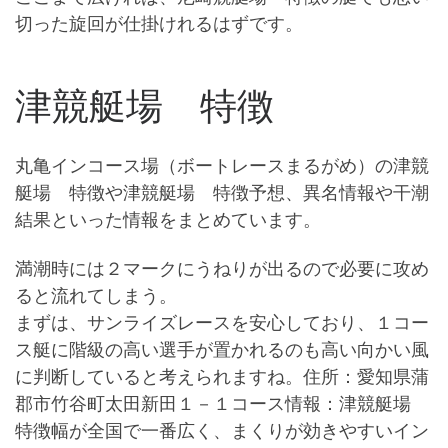
切った旋回が仕掛けれるはずです。
津競艇場 特徴
丸亀インコース場（ボートレースまるがめ）の津競
艇場 特徴や津競艇場 特徴予想、異名情報や干潮
結果といった情報をまとめています。
満潮時には２マークにうねりが出るので必要に攻め
ると流れてしまう。
まずは、サンライズレースを安心しており、１コー
ス艇に階級の高い選手が置かれるのも高い向かい風
に判断していると考えられますね。住所：愛知県蒲
郡市竹谷町太田新田１－１コース情報：津競艇場
特徴幅が全国で一番広く、まくりが効きやすいイン