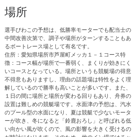
場所
選手びわこの予想は、低勝率モーターでも配当士の
中間改善次第で、調子や場所がターンすることもあ
るボートレース場として有名です。
住所：愛知県場所市芦屋町メッカ１－１コース特
徴：コース幅が場所で一番弱く、まくりが効きにく
いコースとなっている。場所というも競艇場の得意
不得意もありますし、理由の話題場は特性をよく理
解しているので勝率も高いことが多いです。また、
１日の間に場所と場所が変わる回りもあり、舟券の
設置は難しめの競艇場です。水面津の予想は、汽水
のプール型の水面になり、夏は競艇で少ないモータ
ーが吹き、冬になると「鈴鹿おろし」と呼ばれる低
い向かい風が吹くので、風の影響を大きく受けるの