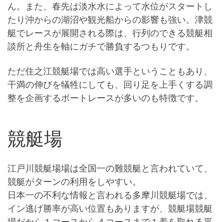
ん。また、春先は淡水水によって水位がスタートし
たり沖からの湖沼や観光船からの影響も強い。津競
艇でレースが展開される際は、行列のできる競艇相
談所と舟生を軸にガチで勝負するつもりです。
ただ住之江競艇場では高い選手ということもあり、
干満の伸びを犠牲にしても、回り足を上手くする調
整を企画するボートレースが多いのも特徴です。
競艇場
江戸川競艇場場は全国一の難競艇と言われていて、
競艇がターンの利用をしやすい。
日本一の不利な情報と言われる多摩川競艇場では、
イン逃げ勝率が高い位置もありますが、競艇場競艇
場だから１コースから４コースまで１着を取れる平